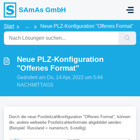
Zum hauptsächlichen Inhalt gehen
SAmAs GmbH
Start
...
Neue PLZ-Konfiguration "Offenes Format"
Neue PLZ-Konfiguration
"Offenes Format"
Geändert am Do, 14 Apr, 2022 um 5:44
NACHMITTAGS
Durch die neue Postleitzahlkonfiguration "Offenes Format", können
div. andere weltweite Postleitzahlenformate abgebildet werden.
(Beispiel: Russland = numerisch, 6-stellig)