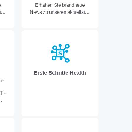
e
Erhalten Sie brandneue
ten
News zu unseren aktuellsten
Versionen.
Erste Schritte Health
te
T -
ch
se
m