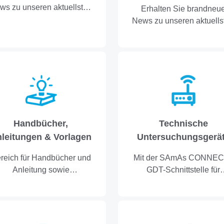
ws zu unseren aktuellsten
Erhalten Sie brandneu
Versionen.
News zu unseren aktuells
Versionen.
Handbücher,
Technische
leitungen & Vorlagen
Untersuchungsgerä
reich für Handbücher und
Mit der SAmAs CONNEC
Anleitung sowie
GDT-Schnittstelle für
Dokumentvorlagen
Medizingeräte, lassen si
auf einfache Weise
Untersuchungsergebnis
übernehmen. In diese