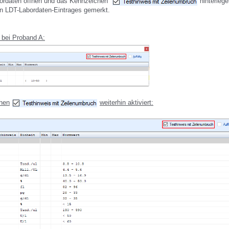
bordaten öffnen und das Kennzeichen
hinterlege
en LDT-Labordaten-Eintrages gemerkt.
t bei Proband A:
chen
weiterhin aktiviert: