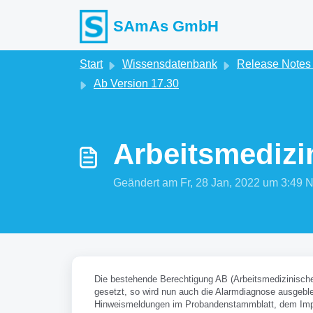
Zum hauptsächlichen Inhalt gehen
SAmAs GmbH
Start
Wissensdatenbank
Release Note
Ab Version 17.30
Arbeitsmedizi
Geändert am Fr, 28 Jan, 2022 um 3:4
Die bestehende Berechtigung AB (Arbeitsmedizinisch
gesetzt, so wird nun auch die Alarmdiagnose ausgebl
Hinweismeldungen im Probandenstammblatt, dem Imp