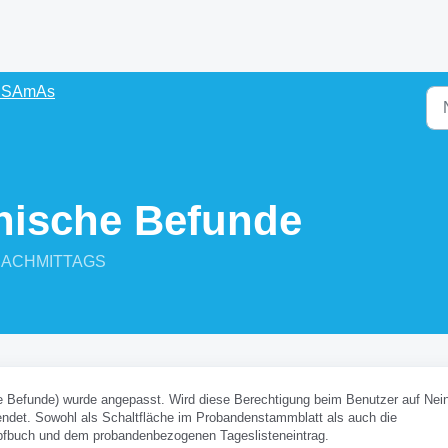
s SAmAs
nische Befunde
9 NACHMITTAGS
e Befunde) wurde angepasst. Wird diese Berechtigung beim Benutzer auf Nei
endet. Sowohl als Schaltfläche im Probandenstammblatt als auch die
fbuch und dem probandenbezogenen Tageslisteneintrag.