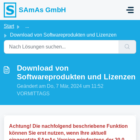
Zum hauptsächlichen Inhalt gehen
SAmAs GmbH
Start
...
Download von Softwareprodukten und Lizenzen
Download von
Softwareprodukten und Lizenzen
Geändert am Do, 7 Mär, 2024 um 11:52
VORMITTAGS
Achtung! Die nachfolgend beschriebene Funktion
können Sie erst nutzen, wenn Ihre aktuell
eingesetzte SAmAs-Version mindestens der 20.0