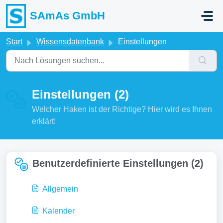
Zum hauptsächlichen Inhalt gehen
SAmAs GmbH
Start
Wissensdatenbank
Einstellungen
Einstellungen (2)
Welcher Haken ist der Richtige? Hier wird es Ihnen
erklärt!
Benutzerdefinierte Einstellungen (2)
Allgemein
Kalender