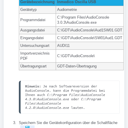
Gerätebezeichnung
Inmedico Oscilla USB
Gerätetyp
Audiometrie
C:\Program Files\AudioConsole
Programmdatei
3.0.3\AudioConsole.exe
Ausgangsdatei
C:\GDT\AudioConsole\Aud1SW01.GDT
Eingangsdatei
C:\GDT\AudioConsole\SW01Aud1.GDT
Untersuchungsart
AUDI11
Importverzeichnis
C:\GDT\AudioConsole\
PDF
Übertragungsart
GDT-Daten-Übertragung
Hinweis:
 Je nach Softwareversion der 
AudioConsole, kann die Programmdatei bei 
Ihnen auch 
C:\Program Files\AudioConsole 
4.3.0\AudioConsole.exe
 oder 
C:\Program 
Files\AudioConsole 
4.2.0\AudioConsole.exe
 lauten.
Speichern Sie die Gerätekonfiguration über die Schaltfläche