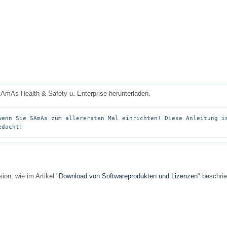
r SAmAs Health & Safety u. Enterprise herunterladen.
wenn Sie SAmAs zum allerersten Mal einrichten! Diese Anleitung is
edacht!
on, wie im Artikel "
Download von Softwareprodukten und Lizenzen
" beschri