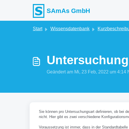
Zum hauptsächlichen Inhalt gehen
SAmAs GmbH
Start
Wissensdatenbank
Kurzbeschreib
Untersuchung
Geändert am Mi, 23 Feb, 2022 um 4:
Sie können pro Untersuchungsart definieren, ob bei de
nicht. Hier gibt es zwei verschiedene Konfigurationsm
Voraussetzung ist immer, dass in der Standardtabelle