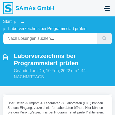
Zum hauptsächlichen Inhalt gehen
SAmAs GmbH
Start
...
Laborverzeichnis bei Programmstart prüfen
Laborverzeichnis bei
Programmstart prüfen
Geändert am Do, 10 Feb, 2022 um 1:44
NACHMITTAGS
Über Daten -> Import -> Labordaten -> Labordaten (LDT) können
Sie das Eingangsverzeichnis für Labordaten öffnen. Hier können
Sie den Punkt „Verzeichnis bei Programmstart prüfen“ aktivieren.