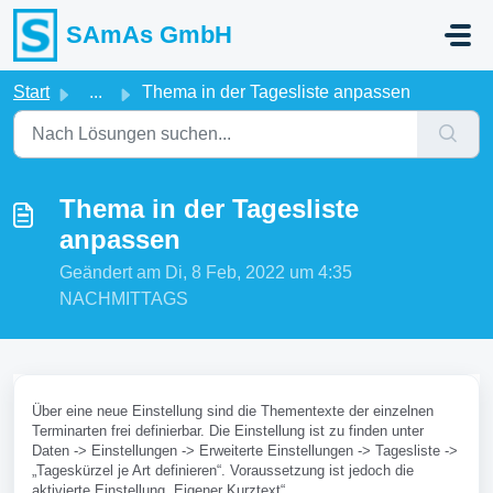
Zum hauptsächlichen Inhalt gehen
SAmAs GmbH
Start
...
Thema in der Tagesliste anpassen
Thema in der Tagesliste
anpassen
Geändert am Di, 8 Feb, 2022 um 4:35
NACHMITTAGS
Über eine neue Einstellung sind die Thementexte der einzelnen
Terminarten frei definierbar. Die Einstellung ist zu finden unter
Daten -> Einstellungen -> Erweiterte Einstellungen -> Tagesliste ->
„Tageskürzel je Art definieren“. Voraussetzung ist jedoch die
aktivierte Einstellung „Eigener Kurztext“.