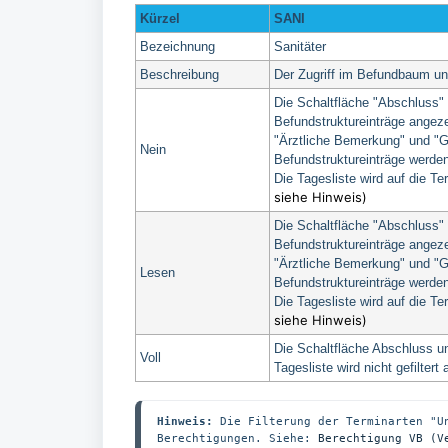
Kürzel
SANI
Bezeichnung
Sanitäter
Beschreibung
Der Zugriff im Befundbaum und
Die Schaltfläche "Abschluss"
Befundstruktureinträge angeze
"Ärztliche Bemerkung" und "G
Nein
Befundstruktureinträge werde
Die Tagesliste wird auf die Te
siehe Hinweis)
Die Schaltfläche "Abschluss"
Befundstruktureinträge angeze
"Ärztliche Bemerkung" und "G
Lesen
Befundstruktureinträge werde
Die Tagesliste wird auf die Te
siehe Hinweis)
Die Schaltfläche Abschluss u
Voll
Tagesliste wird nicht gefilter
Hinweis:
 Die Filterung der Terminarten "U
Berechtigungen. Siehe: 
Berechtigung VB (V