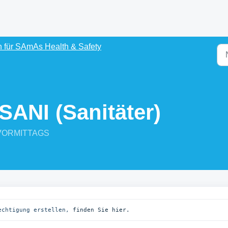
 für SAmAs Health & Safety
SANI (Sanitäter)
2 VORMITTAGS
echtigung erstellen, 
finden Sie hier.