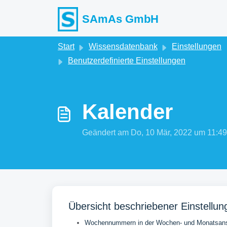
Zum hauptsächlichen Inhalt gehen
SAmAs GmbH
Start
Wissensdatenbank
Einstellungen
Benutzerdefinierte Einstellungen
Kalender
Geändert am Do, 10 Mär, 2022 um 11
Übersicht beschriebener Einstellun
Wochennummern in der Wochen- und Monatsansi