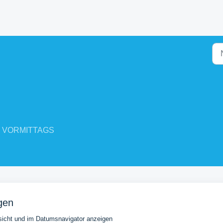
:49 VORMITTAGS
gen
cht und im Datumsnavigator anzeigen