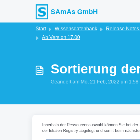
Zum hauptsächlichen Inhalt gehen
SAmAs GmbH
Start
Wissensdatenbank
Release Note
Ab Version 17.00
Sortierung d
Geändert am Mo, 21 Feb, 2022 um 1:
Innerhalb der Ressourcenauswahl können Sie bei der 
der lokalen Registry abgelegt und somit beim nächst