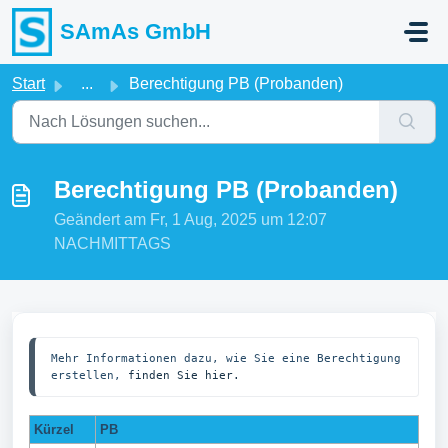
Zum hauptsächlichen Inhalt gehen
SAmAs GmbH
Start
...
Berechtigung PB (Probanden)
Berechtigung PB (Probanden)
Geändert am Fr, 1 Aug, 2025 um 12:07
NACHMITTAGS
Mehr Informationen dazu, wie Sie eine Berechtigung 
erstellen, 
finden Sie hier.
Kürzel
PB