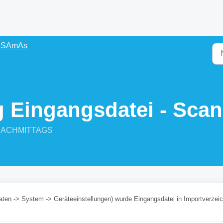
s SAmAs
Eingangsdatei - Scan
7 NACHMITTAGS
Daten -> System -> Geräteeinstellungen) wurde Eingangsdatei in Importverzei