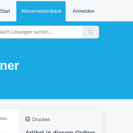
Start
Wissensdatenbank
Anmelden
ner
chnis
Drucken
Artikel in diesem Ordner