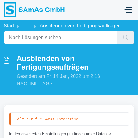
Zum hauptsächlichen Inhalt gehen
SAmAs GmbH
Start
...
Ausblenden von Fertigungsaufträgen
Ausblenden von
Fertigungsaufträgen
Geändert am Fr, 14 Jan, 2022 um 2:13
NACHMITTAGS
Gilt nur für SAmAs Enterprise!
In den erweiterten Einstellungen (zu finden unter Daten ->