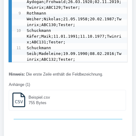
Aydogan;Frohwald;26.03.1920;02.11.2019;
Twinrix;ABC129;Tester;

Rothmann 
Weiher;Nikolas;21.05.1958;20.02.1987;Tw
inrix;ABC130;Tester;

Schuckmann 
Käfer;Maik;11.01.1991;11.10.1977;Twinri
x;ABC131;Tester;

Schuckmann 
Seib;Madeleine;19.09.1990;08.02.2016;Tw
inrix;ABC132;Tester;
Hinweis:
Die erste Zeile enthält die Feldbezeichnung.
Anhänge (1)
Beispiel.csv
CSV
755 Bytes