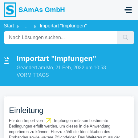
Zum hauptsächlichen Inhalt gehen
SAmAs GmbH
Start
...
Importart "Impfungen"
Importart "Impfungen"
Geändert am Mo, 21 Feb, 2022 um 10:53
VORMITTAGS
Einleitung
Für den Import von
Impfungen müssen bestimmte
Bedingungen erfüllt werden, um dieses in die Anwendung
importieren zu können. Hierzu zählt die Identifikation des
Probanden sowie weitere Pflichtfelder. Des Weiteren muss der