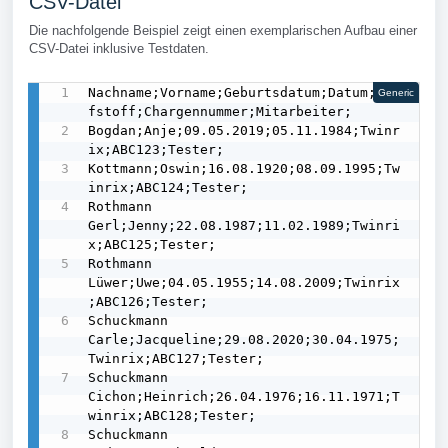
CSV-Datei
Die nachfolgende Beispiel zeigt einen exemplarischen Aufbau einer
CSV-Datei inklusive Testdaten.
Nachname;Vorname;Geburtsdatum;Datum;Imp
Generic
fstoff;Chargennummer;Mitarbeiter;

Bogdan;Anje;09.05.2019;05.11.1984;Twinr
ix;ABC123;Tester;

Kottmann;Oswin;16.08.1920;08.09.1995;Tw
inrix;ABC124;Tester;

Rothmann 
Gerl;Jenny;22.08.1987;11.02.1989;Twinri
x;ABC125;Tester;

Rothmann 
Lüwer;Uwe;04.05.1955;14.08.2009;Twinrix
;ABC126;Tester;

Schuckmann 
Carle;Jacqueline;29.08.2020;30.04.1975;
Twinrix;ABC127;Tester;

Schuckmann 
Cichon;Heinrich;26.04.1976;16.11.1971;T
winrix;ABC128;Tester;

Schuckmann 