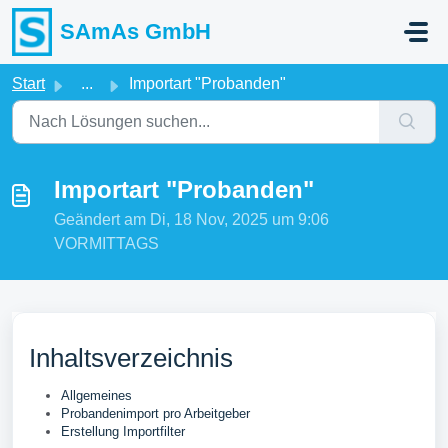
Zum hauptsächlichen Inhalt gehen
SAmAs GmbH
Start
...
Importart "Probanden"
Importart "Probanden"
Geändert am Di, 18 Nov, 2025 um 9:06
VORMITTAGS
Inhaltsverzeichnis
Allgemeines
Probandenimport pro Arbeitgeber
Erstellung Importfilter