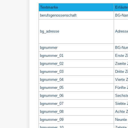
Textmarke
Erläut
berufsgenossenschaft
BG-Na
bg_adresse
Adresse
bgnummer
BG-Nu
bgnummer_01
Erste Z
bgnummer_02
Zweite 
bgnummer_03
Dritte 
bgnummer_04
Vierte 
bgnummer_05
Fünfte 
bgnummer_06
Sechste
bgnummer_07
Siebte 
bgnummer_08
Achte Z
bgnummer_09
Neunte 
bgnummer_10
Zehnte 