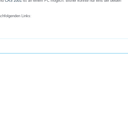
nd
CAS 2001
ist an einem PC möglich. Bisher konnte nur eins der beiden
chfolgenden Links: