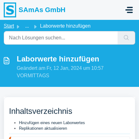
Zum hauptsächlichen Inhalt gehen
SAmAs GmbH
Start
...
Laborwerte hinzufügen
Laborwerte hinzufügen
Geändert am Fr, 12 Jan, 2024 um 10:57
VORMITTAGS
Inhaltsverzeichnis
Hinzufügen eines neuen Laborwertes
Replikationen aktualisieren