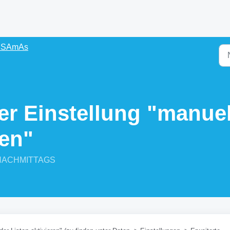
s SAmAs
er Einstellung "manue
ren"
16 NACHMITTAGS