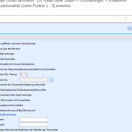
er Listen aktivieren" (zu finden unter Daten -> Einstellungen -> Erweiterte
tionalität (siehe Punkte 1 - 3) erweitert.