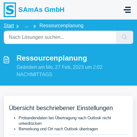
Zum hauptsächlichen Inhalt gehen
SAmAs GmbH
Start
...
Ressourcenplanung
Ressourcenplanung
Geändert am Mo, 27 Feb, 2023 um 2:02
NACHMITTAGS
Übersicht beschriebener Einstellungen
Probandendaten bei Übertragung nach Outlook nicht
unterdrücken
Bemerkung und Ort nach Outlook übertragen