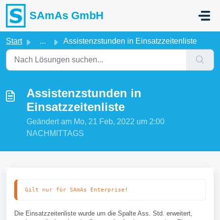
Zum hauptsächlichen Inhalt gehen
SAmAs GmbH
Start
...
Assistenzstunden in Einsatzzeitenliste
Assistenzstunden in
Einsatzzeitenliste
Geändert am Mo, 21 Feb, 2022 um 2:00
NACHMITTAGS
Gilt nur für SAmAs Enterprise!
Die Einsatzzeitenliste wurde um die Spalte Ass. Std. erweitert,