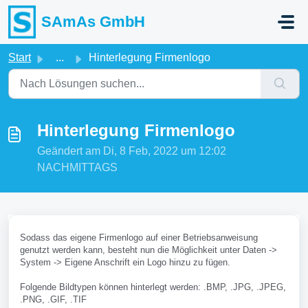
Zum hauptsächlichen Inhalt gehen
SAmAs GmbH
Start
...
Hinterlegung Firmenlogo
Hinterlegung Firmenlogo
Geändert am Di, 8 Feb, 2022 um 12:02
NACHMITTAGS
Sodass das eigene Firmenlogo auf einer Betriebsanweisung
genutzt werden kann, besteht nun die Möglichkeit unter Daten ->
System -> Eigene Anschrift ein Logo hinzu zu fügen.
Folgende Bildtypen können hinterlegt werden: .BMP, .JPG, .JPEG,
.PNG, .GIF, .TIF