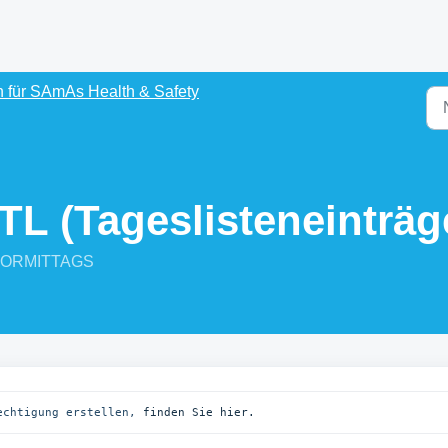
 für SAmAs Health & Safety
TL (Tageslisteneinträg
4 VORMITTAGS
echtigung erstellen, 
finden Sie hier.