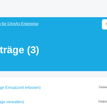
 für SAmAs Enterprise
träge (3)
Geänd
ge Einsatzzeit erfassen)
Geänd
äge verwalten)