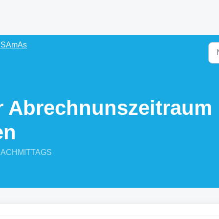
s SAmAs
r Abrechnunszeitraum 
en
8 NACHMITTAGS