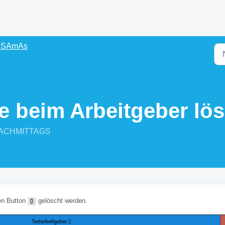
s SAmAs
e beim Arbeitgeber lö
1 NACHMITTAGS
en Button
gelöscht werden.