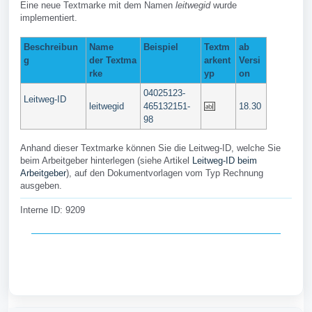
Eine neue Textmarke mit dem Namen
leitwegid
wurde
implementiert.
Beschreibun
Name
Beispiel
Textm
ab
g
der
Textma
arkent
Versi
rke
yp
on
04025123-
Leitweg-ID
leitwegid
465132151-
18.30
98
Anhand dieser Textmarke können Sie die Leitweg-ID, welche Sie
beim Arbeitgeber hinterlegen (siehe Artikel
Leitweg-ID beim
Arbeitgeber
), auf den Dokumentvorlagen vom Typ Rechnung
ausgeben.
Interne ID: 9209