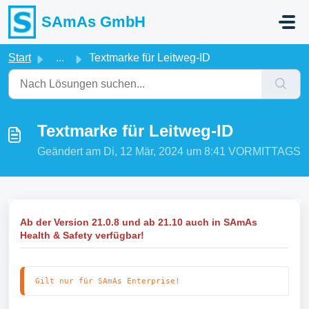
Zum hauptsächlichen Inhalt gehen
SAmAs GmbH
Start
...
Textmarke für Leitweg-ID
Textmarke für Leitweg-ID
Geändert am Di, 12 Mär, 2024 um 8:41 VORMITTAGS
Ab der Version 21.0.8 und ab 21.10 auch in SAmAs
Health & Safety verfügbar!
Gilt nur für SAmAs Enterprise!