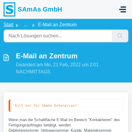
Zum hauptsächlichen Inhalt gehen
SAmAs GmbH
Start
...
E-Mail an Zentrum
E-Mail an Zentrum
Geändert am Mo, 21 Feb, 2022 um 2:01
NACHMITTAGS
Gilt nur für SAmAs Enterprise!
Wenn man die Schaltfläche E-Mail im Bereich "Kontaktieren" des
Fertigungsauftrages betätigt, werden
Debitorennummer, Vertragsnummer, Kunde, Materialnummer,