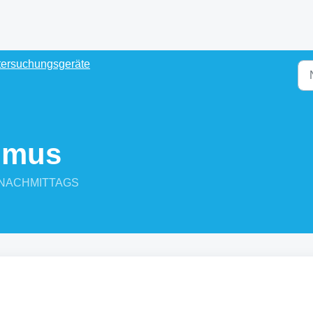
tersuchungsgeräte
rimus
49 NACHMITTAGS