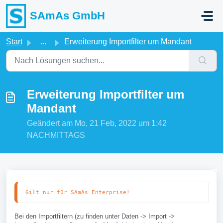
Zum hauptsächlichen Inhalt gehen
SAmAs GmbH
Start
...
Erweiterung Importfilter um Mandant
Erweiterung Importfilter um
Mandant
Geändert am Mo, 21 Feb, 2022 um 1:42
NACHMITTAGS
Gilt nur für SAmAs Enterprise!
Bei den Importfiltern (zu finden unter Daten -> Import ->