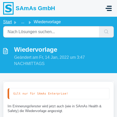
Zum hauptsächlichen Inhalt gehen
SAmAs GmbH
Start
...
Wiedervorlage
Wiedervorlage
Geändert am Fr, 14 Jan, 2022 um 3:47
NACHMITTAGS
Gilt nur für SAmAs Enterprise!
Im Erinnerungsfenster wird jetzt auch (wie in SAmAs Health &
Safety) die Wiedervorlage angezeigt.