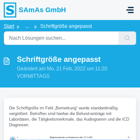
Zum hauptsächlichen Inhalt gehen
SAmAs GmbH
Start
...
Schriftgröße angepasst
Schriftgröße angepasst
Geändert am Mo, 21 Feb, 2022 um 11:20
VORMITTAGS
Die Schriftgröße im Feld „Bemerkung“ wurde standardmäßig
vergrößert. Betroffen sind hierbei die Befund-einträge mit
Labordaten, die Tätigkeitsmerkmale, das Audiogramm und die ICD
Diagnosen.