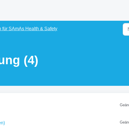
 für SAmAs Health & Safety
ung (4)
Geän
Geän
en)