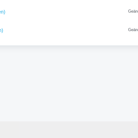
Geän
en)
Geän
n)