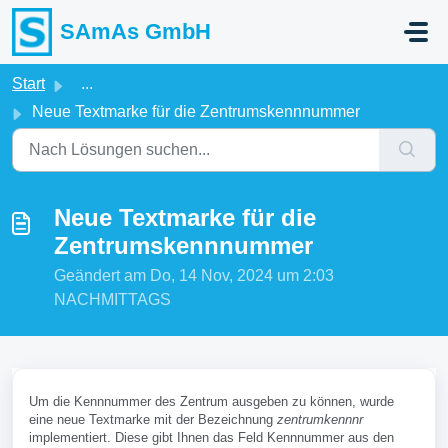
Zum hauptsächlichen Inhalt gehen
SAmAs GmbH
Start
...
Neue Textmarke für die Zentrumskennnummer
Neue Textmarke für die
Zentrumskennnummer
Geändert am Do, 14 Nov, 2024 um 2:03
NACHMITTAGS
Um die Kennnummer des Zentrum ausgeben zu können, wurde
eine neue Textmarke mit der Bezeichnung
zentrumkennnr
implementiert. Diese gibt Ihnen das Feld Kennnummer aus den