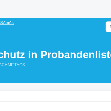
s SAmAs
chutz in Probandenlist
9 NACHMITTAGS