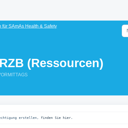
 für SAmAs Health & Safety
 RZB (Ressourcen)
0 VORMITTAGS
echtigung erstellen, 
finden Sie hier.