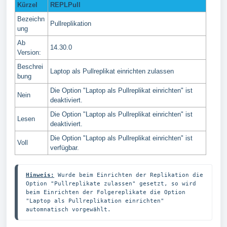
Kürzel
REPLPull
Bezeichn
Pullreplikation
ung
Ab
14.30.0
Version:
Beschrei
Laptop als Pullreplikat einrichten zulassen
bung
Die Option "Laptop als Pullreplikat einrichten" ist
Nein
deaktiviert.
Die Option "Laptop als Pullreplikat einrichten" ist
Lesen
deaktiviert.
Die Option "Laptop als Pullreplikat einrichten" ist
Voll
verfügbar.
Hinweis:
Wurde beim Einrichten der Replikation die 
Option "Pullreplikate zulassen" gesetzt, so wird 
beim Einrichten der Folgereplikate die Option 
"Laptop als Pullreplikation einrichten" 
automnatisch vorgewählt.