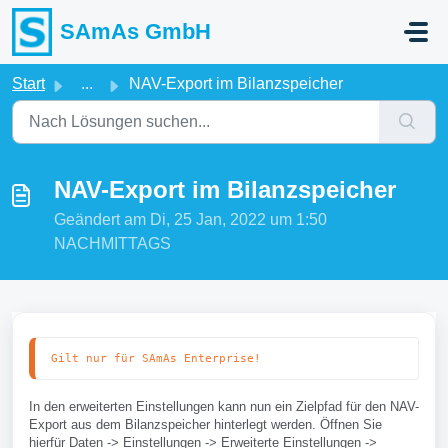
Zum hauptsächlichen Inhalt gehen
SAmAs GmbH
Start
...
NAV-Export im Bilanzspeicher
NAV-Export im Bilanzspeicher
Geändert am Di, 25 Jan, 2022 um 1:50
NACHMITTAGS
Gilt nur für SAmAs Enterprise!
In den erweiterten Einstellungen kann nun ein Zielpfad für den NAV-
Export aus dem Bilanzspeicher hinterlegt werden. Öffnen Sie
hierfür Daten -> Einstellungen -> Erweiterte Einstellungen ->