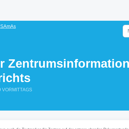
s SAmAs
r Zentrumsinformatio
ichts
:19 VORMITTAGS