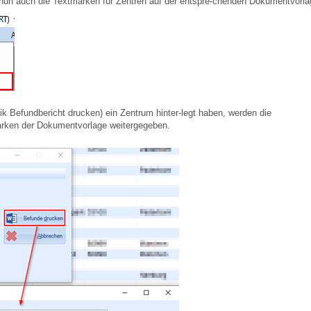
nun auch die Textmarken für Zentren auf der entspre-chenden Dokumentvorla
ik Befundbericht drucken) ein Zentrum hinter-legt haben, werden die
arken der Dokumentvorlage weitergegeben.