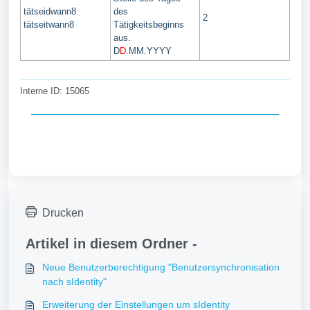
tätseidwann8
des
2
tätseitwann8
Tätigkeitsbeginns
aus.
D
D
.MM.YYYY
Interne ID: 15065
Drucken
Artikel in diesem Ordner -
Neue Benutzerberechtigung "Benutzersynchronisation
nach sIdentity"
Erweiterung der Einstellungen um sIdentity