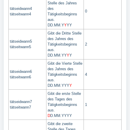
Stelle des Jahres
tätseidwann4
des
0
tätseitwann4
Tätigkeitsbeginns
aus.
DD.MM.Y
Y
YY
Gibt die Dritte Stelle
des Jahres des
tätseidwann5
Tätigkeitsbeginns
2
tätseitwann5
aus.
DD.MM.YY
Y
Y
Gibt die Vierte Stelle
des Jahres des
tätseidwann6
Tätigkeitsbeginns
4
tätseitwann6
aus.
DD.MM.YYY
Y
Gibt die erste Stelle
des Tages des
tätseidwann7
Tätigkeitsbeginns
1
tätseitwann7
aus.
D
D.MM.YYYY
Gibt die zweite
Stelle des Tages