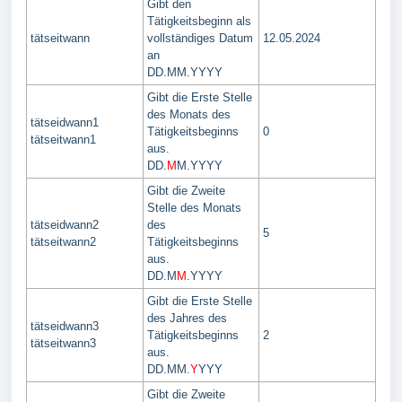
Gibt den
Tätigkeitsbeginn als
tätseitwann
vollständiges Datum
12.05.2024
an
DD.MM.YYYY
Gibt die Erste Stelle
des Monats des
tätseidwann1
Tätigkeitsbeginns
0
tätseitwann1
aus.
DD.
M
M.YYYY
Gibt die Zweite
Stelle des Monats
tätseidwann2
des
5
tätseitwann2
Tätigkeitsbeginns
aus.
DD.M
M
.YYYY
Gibt die Erste Stelle
des Jahres des
tätseidwann3
Tätigkeitsbeginns
2
tätseitwann3
aus.
DD.MM.
Y
YYY
Gibt die Zweite