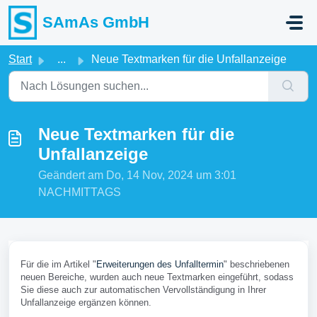
Zum hauptsächlichen Inhalt gehen
SAmAs GmbH
Start
...
Neue Textmarken für die Unfallanzeige
Neue Textmarken für die
Unfallanzeige
Geändert am Do, 14 Nov, 2024 um 3:01
NACHMITTAGS
Für die im Artikel "
Erweiterungen des Unfalltermin
"
beschriebenen
neuen Bereiche, wurden auch neue Textmarken eingeführt, sodass
Sie diese auch zur automatischen Vervollständigung in Ihrer
Unfallanzeige ergänzen können.