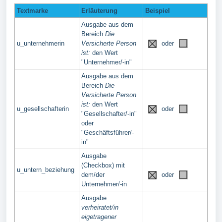
Textmarke
Erläuterung
Beispiel
Ausgabe aus dem
Bereich
Die
u_unternehmerin
Versicherte Person
oder
ist:
den Wert
"Unternehmer/-in"
Ausgabe aus dem
Bereich
Die
Versicherte Person
ist:
den Wert
u_gesellschafterin
oder
"Gesellschafter/-in"
oder
"Geschäftsführer/-
in"
Ausgabe
(Checkbox) mit
u_untern_beziehung
dem/der
oder
Unternehmer/-in
Ausgabe
verheiratet/in
eigetragener