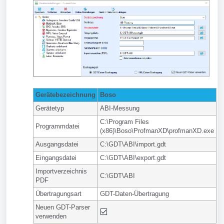
Gerätebezeichnung
Boso
Gerätetyp
ABI-Messung
C:\Program Files
Programmdatei
(x86)\Boso\ProfmanXD\profmanXD.exe
Ausgangsdatei
C:\GDT\ABI\import.gdt
Eingangsdatei
C:\GDT\ABI\export.gdt
Importverzeichnis
C:\GDT\ABI
PDF
Übertragungsart
GDT-Daten-Übertragung
Neuen GDT-Parser
verwenden