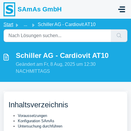
Zum hauptsächlichen Inhalt gehen
SAmAs GmbH
Start
...
Schiller AG - Cardiovit AT10
Schiller AG - Cardiovit AT10
Geändert am Fr, 8 Aug, 2025 um 12:30
NACHMITTAGS
Inhaltsverzeichnis
Voraussetzungen
Konfiguration SAmAs
Untersuchung durchführen