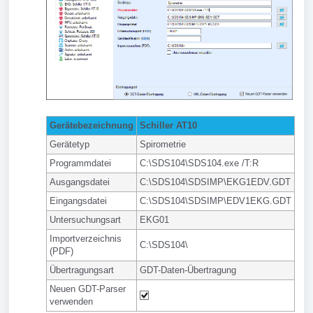
Gerätebezeichnung
Schiller AT10
Gerätetyp
Spirometrie
Programmdatei
C:\SDS104\SDS104.exe /T:R
Ausgangsdatei
C:\SDS104\SDSIMP\EKG1EDV.GDT
Eingangsdatei
C:\SDS104\SDSIMP\EDV1EKG.GDT
Untersuchungsart
EKG01
Importverzeichnis
C:\SDS104\
(PDF)
Übertragungsart
GDT-Daten-Übertragung
Neuen GDT-Parser
verwenden