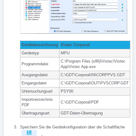
Gerätebezeichnung
Vistec Corporal
Gerätetyp
MPU
C:\Program Files (x86)\Vistec\Vistec
Programmdatei
App\Vistec App.exe
Ausgangsdatei
C:\GDT\Corporal\IN\CORPPVS.GDT
Eingangsdatei
C:\GDT\Corporal\OUT\PVSCORP.GDT
Untersuchungsart
PSY00
Importverzeichnis
C:\GDT\Corporal\PDF
PDF
Übertragungsart
GDT-Daten-Übertragung
Speichern Sie die Gerätekonfiguration über die Schaltfläche