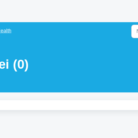
Health
i (0)